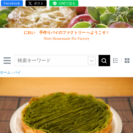
Facebook
ポスト
LINEで送る
にれい 手作りパイのファクトリー へようこそ！
Nirei Homemade Pie Factory
ホーム
パイ